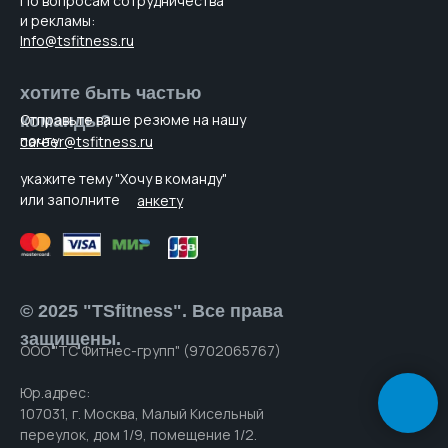
По вопросам cотрудничества
и рекламы:
Info@tsfitness.ru
хотите быть частью
Отправьте ваше резюме на нашу
команды?
почту
career@tsfitness.ru
укажите тему "Хочу в команду"
или заполните
анкету
© 2025 "TSfitness". Все права
защищены.
ООО "ТС Фитнес-групп" (9702065767)
Юр.адрес:
107031, г. Москва, Малый Кисельный
переулок, дом 1/9, помещение 1/2.