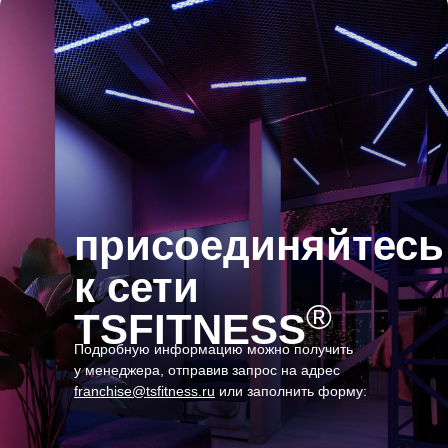
присоединяйтесь
к сети
®
TSFITNESS
Подробную информацию можно получить
у менеджера, отправив запрос на адрес
franchise@tsfitness.ru
или заполнить форму: