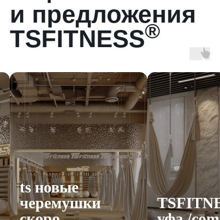
и предложения
®
TSFITNESS
®
акции м
TSFITNESS
уфа /coming