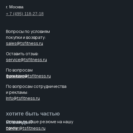
г. Москва
+ 7 (495) 118-27-18
Вопросы по условиям
покупки и возврату:
sales@tsfitness.ru
Оставить отзыв:
service@tsfitness.ru
По вопросам
франшизы:
franchise@tsfitness.ru
По вопросам cотрудничества
и рекламы:
Info@tsfitness.ru
хотите быть частью
Отправьте ваше резюме на нашу
команды?
почту
career@tsfitness.ru