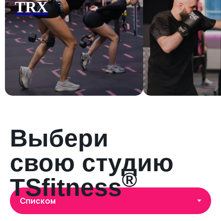
Выбери
свою студию
®
TSfitness