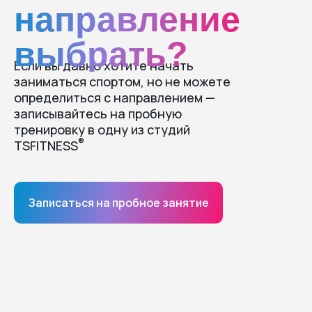
направление
выбрать?
Если вы давно хотите начать
заниматься спортом, но не можете
определиться с направлением —
записывайтесь на пробную
тренировку в одну из студий
®
TSFITNESS
Записаться на пробное занятие