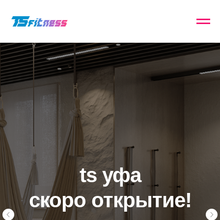
ts уфа
ts новые
скоро открытие!
черемушки