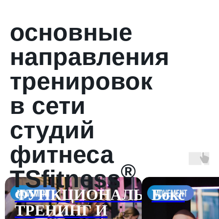
основные
направления
тренировок
в сети
студий
фитнеса
®
TSfitness
ЛЬНЫЙ
Бокс
беговой 