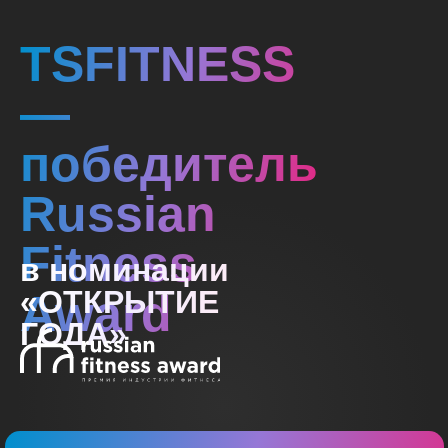
TSFITNESS
—
победитель
Russian
Fitness
в номинации
«ОТКРЫТИЕ
Award
ГОДА»