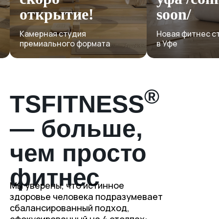
Специальные п
от сети студий
soon/
Новая фитнес студия сети
Узнать по
в Уфе
®
TSFITNESS
— больше,
чем просто
фитнес
Мы уверены, что истинное
здоровье человека подразумевает
сбалансированный подход,