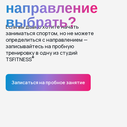
направление
выбрать?
Если вы давно хотите начать
заниматься спортом, но не можете
определиться с направлением —
записывайтесь на пробную
тренировку в одну из студий
®
TSFITNESS
Записаться на пробное занятие