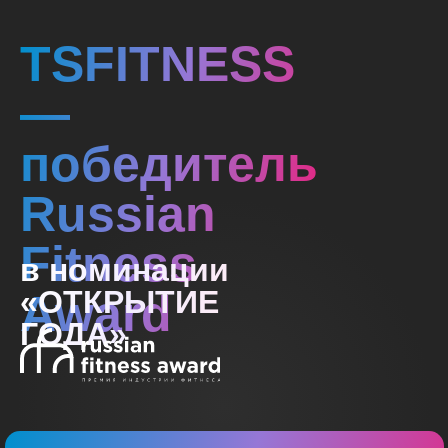
TSFITNESS
—
победитель
Russian
Fitness
в номинации
«ОТКРЫТИЕ
Award
ГОДА»