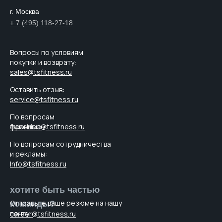
г. Москва
+ 7 (495) 118-27-18
Вопросы по условиям
покупки и возврату:
sales@tsfitness.ru
Оставить отзыв:
service@tsfitness.ru
По вопросам
франшизы:
franchise@tsfitness.ru
По вопросам cотрудничества
и рекламы:
Info@tsfitness.ru
хотите быть частью
Отправьте ваше резюме на нашу
команды?
почту
career@tsfitness.ru