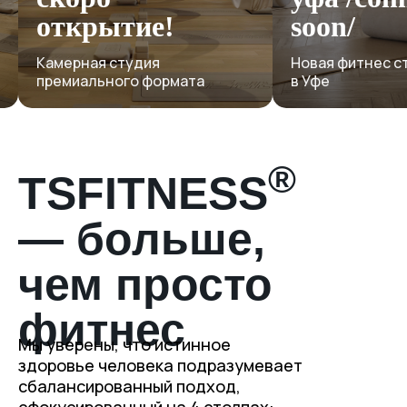
Специальные п
от сети студий
soon/
Новая фитнес студия сети
Узнать по
в Уфе
®
TSFITNESS
— больше,
чем просто
фитнес
Мы уверены, что истинное
здоровье человека подразумевает
сбалансированный подход,