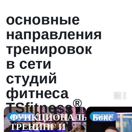
основные
направления
тренировок
в сети
студий
фитнеса
®
TSfitness
ЛЬНЫЙ
Бокс
беговой 