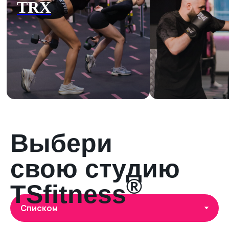
Выбери
свою студию
®
TSfitness