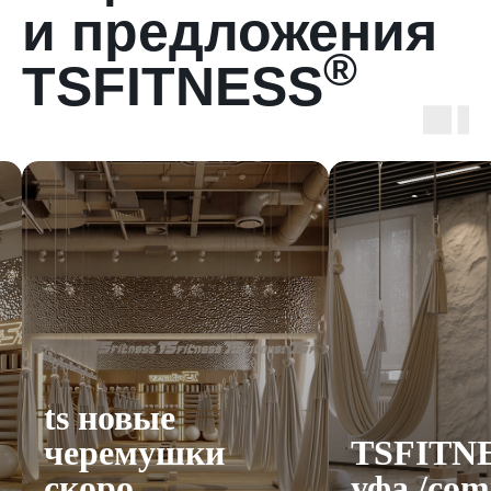
и предложения
®
TSFITNESS
®
акции м
TSFITNESS
уфа /coming